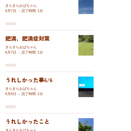
きらきらおばちゃん
6月7日
読了時間: 1分
肥満、肥満症対策
きらきらおばちゃん
6月7日
読了時間: 1分
うれしかった事6/6
きらきらおばちゃん
6月6日
読了時間: 1分
うれしかったこと
きらきらおばちゃん