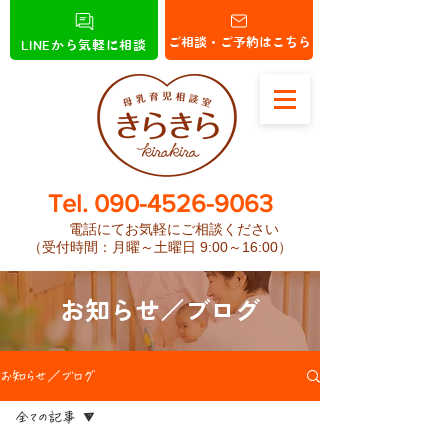
ご相談・ご予約はこちら
LINEから気軽に相談
​Tel.
090-4526-9063
電話にてお気軽にご相談ください
（受付時間：月曜～土曜日 9:00～16:00）
お知らせ／ブログ
お知らせ／ブログ
全ての記事