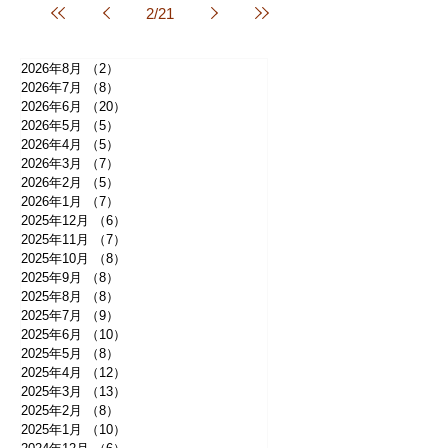
2
/
21
2026年8月
（2）
2件の記事
2026年7月
（8）
8件の記事
2026年6月
（20）
20件の記事
2026年5月
（5）
5件の記事
2026年4月
（5）
5件の記事
2026年3月
（7）
7件の記事
2026年2月
（5）
5件の記事
2026年1月
（7）
7件の記事
2025年12月
（6）
6件の記事
2025年11月
（7）
7件の記事
2025年10月
（8）
8件の記事
2025年9月
（8）
8件の記事
2025年8月
（8）
8件の記事
2025年7月
（9）
9件の記事
2025年6月
（10）
10件の記事
2025年5月
（8）
8件の記事
2025年4月
（12）
12件の記事
2025年3月
（13）
13件の記事
2025年2月
（8）
8件の記事
2025年1月
（10）
10件の記事