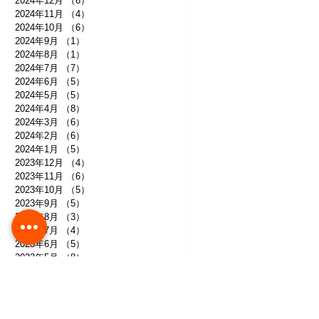
2024年12月
（6）
6件の記事
2024年11月
（4）
4件の記事
2024年10月
（6）
6件の記事
2024年9月
（1）
1件の記事
2024年8月
（1）
1件の記事
2024年7月
（7）
7件の記事
2024年6月
（5）
5件の記事
2024年5月
（5）
5件の記事
2024年4月
（8）
8件の記事
2024年3月
（6）
6件の記事
2024年2月
（6）
6件の記事
2024年1月
（5）
5件の記事
2023年12月
（4）
4件の記事
2023年11月
（6）
6件の記事
2023年10月
（5）
5件の記事
2023年9月
（5）
5件の記事
2023年8月
（3）
3件の記事
2023年7月
（4）
4件の記事
2023年6月
（5）
5件の記事
2023年5月
（8）
8件の記事
2023年4月
（11）
11件の記事
2023年3月
（8）
8件の記事
2023年2月
（10）
10件の記事
2023年1月
（12）
12件の記事