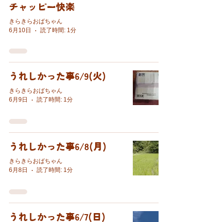
チャッピー快楽
きらきらおばちゃん
6月10日
読了時間: 1分
うれしかった事6/9(火)
きらきらおばちゃん
6月9日
読了時間: 1分
うれしかった事6/8(月)
きらきらおばちゃん
6月8日
読了時間: 1分
うれしかった事6/7(日)