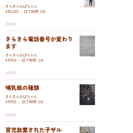
きらきらおばちゃん
4月13日
読了時間: 2分
きらきら電話番号が変わり
ます
きらきらおばちゃん
4月9日
読了時間: 1分
哺乳瓶の種類
きらきらおばちゃん
4月6日
読了時間: 1分
育児放棄された子ザル