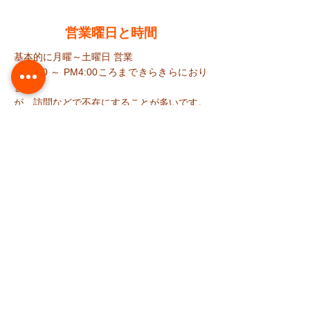
​営業曜日と時間
基本的に月曜～土曜日 営業
AM9:00 ～ PM4:00ころまで​きらきらにおり
ます。
が、訪問などで不在にすることが多いです。
​不在の時はLINEからご連絡下さい。
​LINEは時間不問です。いつでもご連絡下さ
い
定休日：日曜٠祭日、急遽休む日あり
料 金
38週以降の妊娠中：3000円（税込）