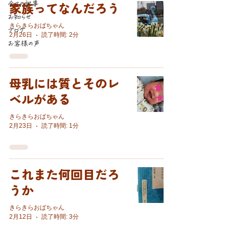
全ての記事
家族ってなんだろう
お知らせ
きらきらおばちゃん
ブログ
2月26日
読了時間: 2分
お客様の声
母乳には質とそのレ
ベルがある
きらきらおばちゃん
2月23日
読了時間: 1分
これまた何回目だろ
うか
きらきらおばちゃん
2月12日
読了時間: 3分