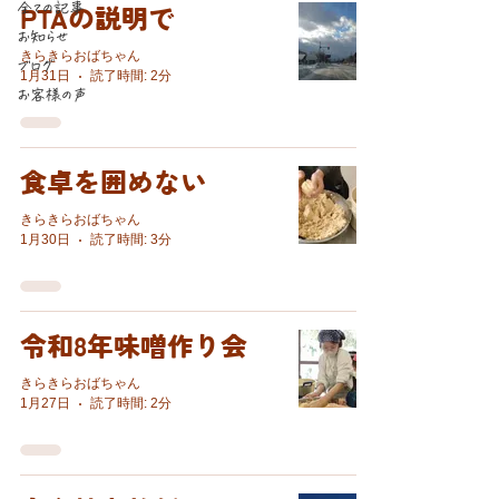
全ての記事
PTAの説明で
お知らせ
きらきらおばちゃん
ブログ
1月31日
読了時間: 2分
お客様の声
食卓を囲めない
きらきらおばちゃん
1月30日
読了時間: 3分
令和8年味噌󠄀作り会
きらきらおばちゃん
1月27日
読了時間: 2分