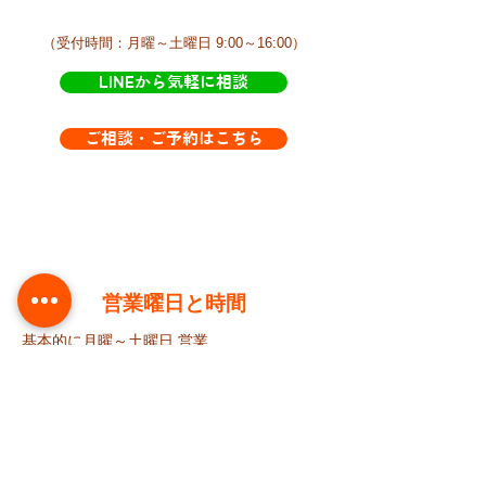
​（受付時間：月曜～土曜日 9:00～16:00）
LINEから気軽に相談
ご相談・ご予約はこちら
​営業曜日と時間
基本的に月曜～土曜日 営業
AM9:00 ～ PM4:00ころまで​きらきらにおり
ます。
が、訪問などで不在にすることが多いです。
​不在の時はLINEからご連絡下さい。
​LINEは時間不問です。いつでもご連絡下さ
い