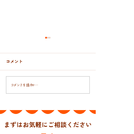
コメント
おんぶ紐と抱っこ紐
日本人の腸には
コメントを追加…
まずはお気軽にご相談ください