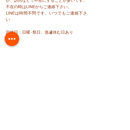
が、訪問などで不在にすることが多いです。
​不在の時はLINEからご連絡下さい。
​LINEは時間不問です。いつでもご連絡下さ
い
定休日：日曜٠祭日、急遽休む日あり
料 金
38週以降の妊娠中：3000円（税込）
初回：5,500円（税込）
再診：3,850円（税
込
）
訪問：6,000円（交通費別途/税込
）
※「新潟市産後ケア」登録済みの方は、「新
潟市訪問産後ケア」利用で一部負担金で
OK。訪問いたします。
​※「佐渡市産後ケア」ご利用いただけます。