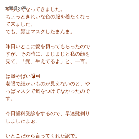
お客様の声
春らしくなってきました。
ちょっときれいな色の服を着たくなっ
て来ました。
でも、顔はマスクしたまんま。
昨日いとこに髪を切ってもらったので
すが、その時に、まじまじと私の顔を
見て、「髭、生えてるよ」と、一言。
は😅やばい💣️💨
老眼で細かいものが見えないのと、や
っぱマスクで気をつけてなかったので
す。
今日歯科受診をするので、早速髭剃り
しましたよぉ。
いとこだから言ってくれた訳で。