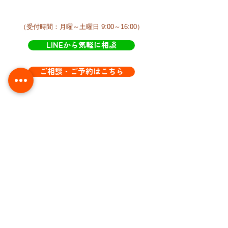
​（受付時間：月曜～土曜日 9:00～16:00）
LINEから気軽に相談
ご相談・ご予約はこちら
​営業曜日と時間
基本的に月曜～土曜日 営業
AM9:00 ～ PM4:00ころまで​きらきらにおり
ます。
が、訪問などで不在にすることが多いです。
​不在の時はLINEからご連絡下さい。
​LINEは時間不問です。いつでもご連絡下さ