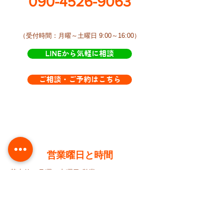
090-4526-9063
​（受付時間：月曜～土曜日 9:00～16:00）
LINEから気軽に相談
ご相談・ご予約はこちら
​営業曜日と時間
基本的に月曜～土曜日 営業
AM9:00 ～ PM4:00ころまで​きらきらにおり
ます。
が、訪問などで不在にすることが多いです。
​不在の時はLINEからご連絡下さい。