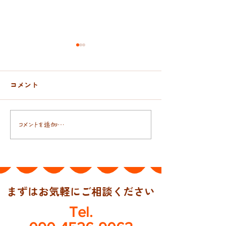
コメント
おんぶ紐と抱っこ紐
日本人の腸には
コメントを追加…
まずはお気軽にご相談ください
Tel.