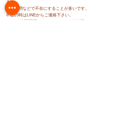
ます。
が、訪問などで不在にすることが多いです。
​不在の時はLINEからご連絡下さい。
​LINEは時間不問です。いつでもご連絡下さ
い
定休日：日曜٠祭日、急遽休む日あり
料 金
38週以降の妊娠中：3000円（税込）
初回：5,500円（税込）
再診：3,850円（税
込
）
訪問：6,000円（交通費別途/税込
）
※「新潟市産後ケア」登録済みの方は、「新
潟市訪問産後ケア」利用で一部負担金で
OK。訪問いたします。