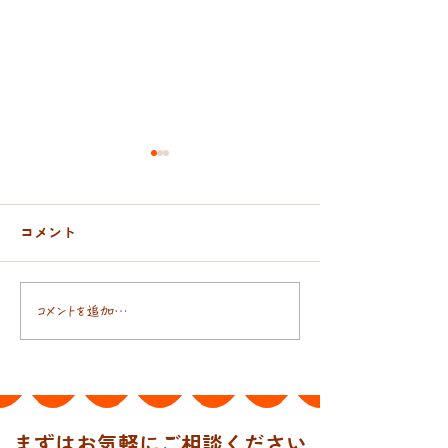
コメント
おんぶ紐と抱っこ紐
日本人の腸には
コメントを追加…
まずはお気軽にご相談ください