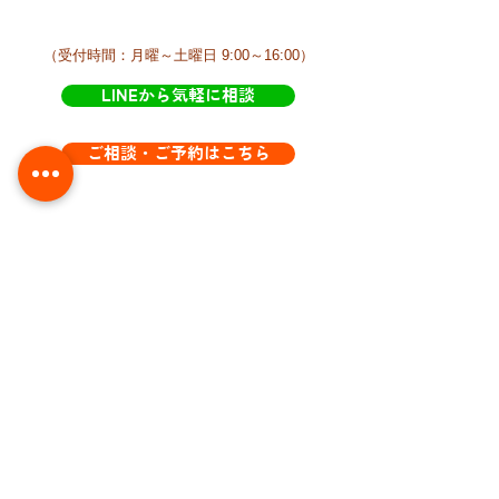
​（受付時間：月曜～土曜日 9:00～16:00）
LINEから気軽に相談
ご相談・ご予約はこちら
​営業曜日と時間
基本的に月曜～土曜日 営業
AM9:00 ～ PM4:00ころまで​きらきらにおり
ます。
が、訪問などで不在にすることが多いです。
​不在の時はLINEからご連絡下さい。
​LINEは時間不問です。いつでもご連絡下さ