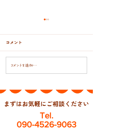
コメント
8月お盆までの
佐渡市訪問産後ケア、始
コメントを追加…
めます✨
まずはお気軽にご相談ください
Tel.
090-4526-9063