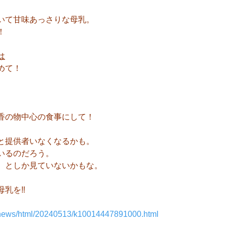
いて甘味あっさりな母乳。
！
は
めて！
香の物中心の食事にして！
と提供者いなくなるかも。
いるのだろう。
、としか見ていないかもな。
乳を‼️
p/news/html/20240513/k10014447891000.html