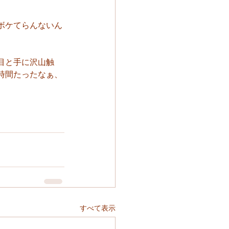
ボケてらんないん
目と手に沢山触
時間たったなぁ、
すべて表示