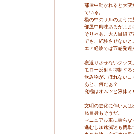
部屋中動かれると大変
ている。
檻の中のサルのように
部屋中興味あるがまま
そりゃあ、大人目線で
でも、経験させないと
エア経験では五感発達
寝返りさせないグッズ
モロー反射を抑制する
飲み物がこぼれないコ
あと、何だぁ？
究極はオムツと液体ミ
文明の進化に伴い人は
私自身もそうだ。
マニュアル車に乗らな
進むし加速減速も簡単