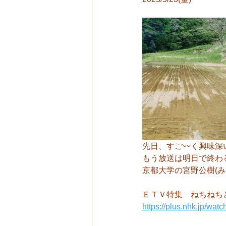
先日、すご〰️く興味
もう放送は明日で終わ
京都大学の宮野公樹(
ＥＴＶ特集　ねちねち
https://plus.nhk.jp/wa