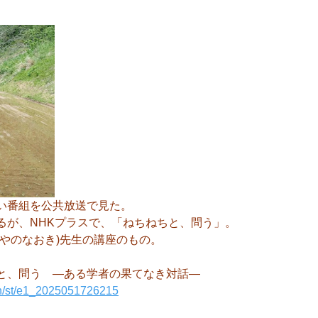
深い番組を公共放送で見た。
るが、NHKプラスで、「ねちねちと、問う」。
みやのなおき)先生の講座のもの。
と、問う　―ある学者の果てなき対話―
tch/st/e1_2025051726215