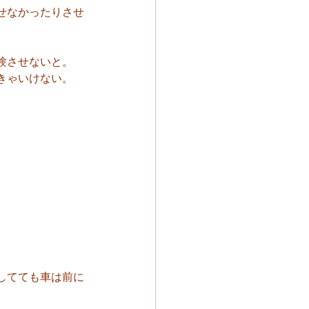
せなかったりさせ
験させないと。
きゃいけない。
してても車は前に