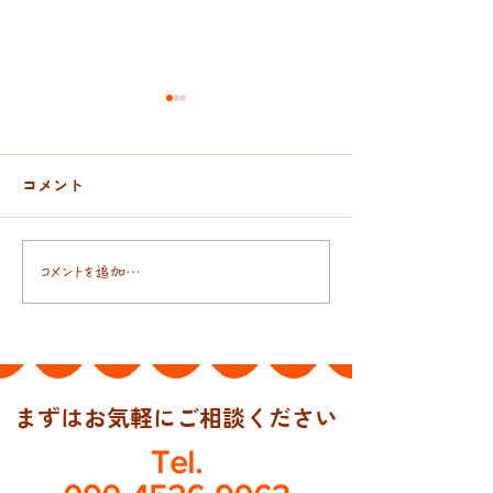
コメント
おんぶ紐と抱っこ紐
日本人の腸には
コメントを追加…
まずはお気軽にご相談ください
Tel.