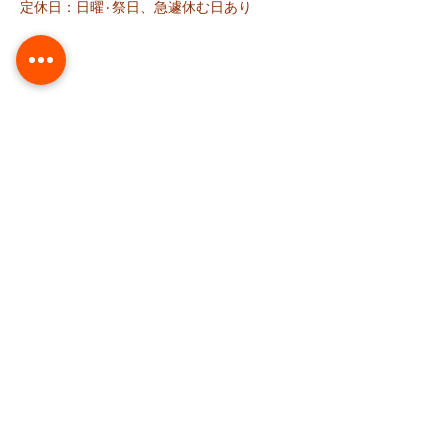
定休日：日曜٠祭日、急遽休む日あり
料 金
38週以降の妊娠中：3000円（税込）
初回：5,500円（税込）
再診：3,850円（税
込
）
訪問：6,000円（交通費別途/税込
）
※「新潟市産後ケア」登録済みの方は、「新
潟市訪問産後ケア」利用で一部負担金で
OK。訪問いたします。
​※「佐渡市産後ケア」ご利用いただけます。