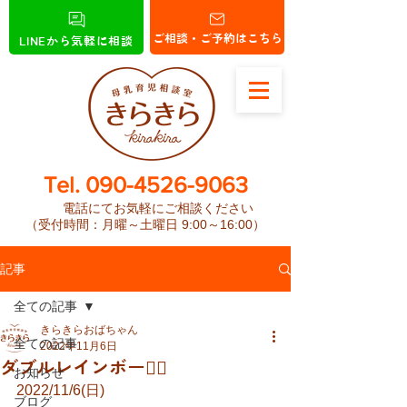
ご相談・ご予約はこちら
LINEから気軽に相談
​Tel.
090-4526-9063
電話にてお気軽にご相談ください
（受付時間：月曜～土曜日 9:00～16:00）
記事
全ての記事
きらきらおばちゃん
全ての記事
2022年11月6日
ダブルレインボー🏳️‍🌈
お知らせ
2022/11/6(日)
ブログ