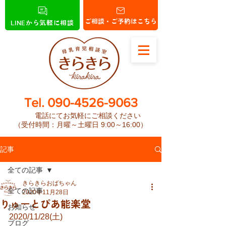
ご相談・ご予約はこちら
LINEから気軽に相談
​Tel.
090-4526-9063
電話にてお気軽にご相談ください
（受付時間：月曜～土曜日 9:00～16:00）
記事
全ての記事
きらきらおばちゃん
全ての記事
2020年11月28日
りゅーとぴあ能楽堂
お知らせ
2020/11/28(土)
ブログ