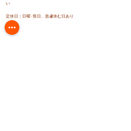
い
定休日：日曜٠祭日、急遽休む日あり
料 金
38週以降の妊娠中：3000円（税込）
初回：5,500円（税込）
再診：3,850円（税
込
）
訪問：6,000円（交通費別途/税込
）
※「新潟市産後ケア」登録済みの方は、「新
潟市訪問産後ケア」利用で一部負担金で
OK。訪問いたします。
​※「佐渡市産後ケア」ご利用いただけます。