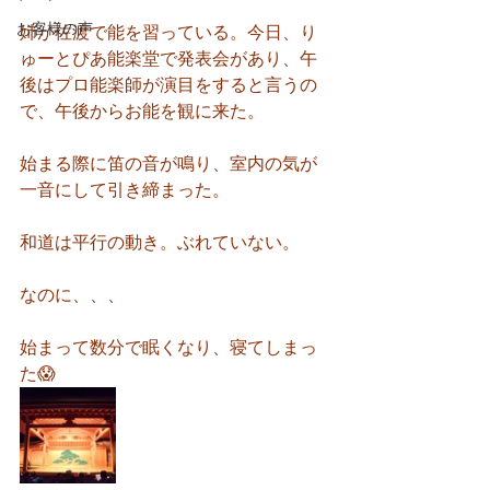
お客様の声
姉が佐渡で能を習っている。今日、り
ゅーとぴあ能楽堂で発表会があり、午
後はプロ能楽師が演目をすると言うの
で、午後からお能を観に来た。
始まる際に笛の音が鳴り、室内の気が
一音にして引き締まった。
和道は平行の動き。ぶれていない。
なのに、、、
始まって数分で眠くなり、寝てしまっ
た😱