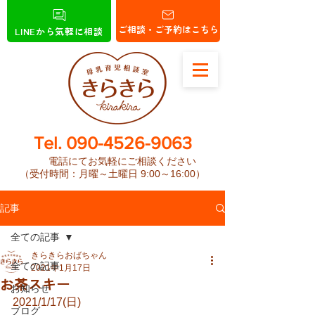
ご相談・ご予約はこちら
LINEから気軽に相談
​Tel.
090-4526-9063
電話にてお気軽にご相談ください
（受付時間：月曜～土曜日 9:00～16:00）
記事
全ての記事
きらきらおばちゃん
全ての記事
2021年1月17日
お茶スキー
お知らせ
2021/1/17(日)
ブログ