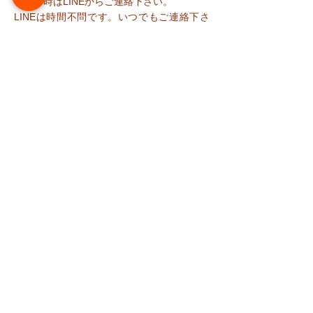
​不在の時はLINEからご連絡下さい。
​LINEは時間不問です。いつでもご連絡下さ
い
定休日：日曜٠祭日、急遽休む日あり
料 金
38週以降の妊娠中：3000円（税込）
初回：5,500円（税込）
再診：3,850円（税
込
）
訪問：6,000円（交通費別途/税込
）
※「新潟市産後ケア」登録済みの方は、「新
潟市訪問産後ケア」利用で一部負担金で
OK。訪問いたします。
​※「佐渡市産後ケア」ご利用いただけます。