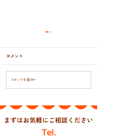
コメント
おんぶ紐と抱っこ紐
日本人の腸には
コメントを追加…
まずはお気軽にご相談ください
Tel.